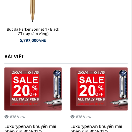
Bút dạ Parker Sonnet 17 Black
GT (tay cầm vàng)
5,797,000
VND
BÀI VIẾT
838 View
838 View
Luxurypen.vn khuyến mãi
Luxurypen.vn khuyến mãi
nhân dịp 30/4-01/5
nhân dịp 30/4-01/5