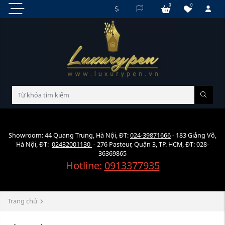
0
0
Showroom: 44 Quang Trung, Hà Nội, ĐT:
024-39871666
- 183 Giảng Võ,
Hà Nội, ĐT:
02432001130
- 276 Pasteur, Quận 3, TP. HCM, ĐT: 028-
36369865
Hotline:
0913377935
Trang chủ