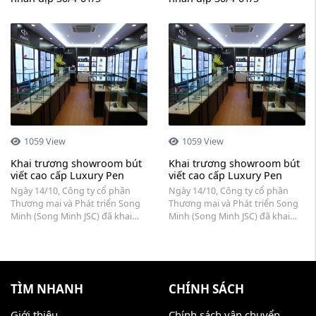
1059 View
1059 View
Khai trương showroom bút
Khai trương showroom bút
viết cao cấp Luxury Pen
viết cao cấp Luxury Pen
Ngày 14/10, Công ty cổ phần
Ngày 14/10, Công ty cổ phần
Thương mại và Phát triển Song
Thương mại và Phát triển Song
Minh (Song Minh JSC) đã khai
Minh (Song Minh JSC) đã khai
trương showroom bút viết cao
trương showroom bút viết cao
cấp Luxury Pen tại số 61 Trần
cấp Luxury Pen tại số 61 Trần
Nhân Tông, quận Hai Bà Trưng,
Nhân Tông, quận Hai Bà Trưng,
Hà Nội.
Hà Nội.
TÌM NHANH
CHÍNH SÁCH
Giới thiệu
Chính sách vận chuyển