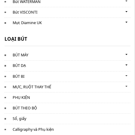
Bút WATERMAN
Bút VISCONTI
Mực Diamine UK
LOẠI BÚT
BÚT MÁY
BÚT DẠ
BÚT BI
MỰC, RUỘT THAY THẾ
PHỤ KIỆN
BÚT THEO BỘ
Sổ, giấy
Calligraphy và Phụ kiện