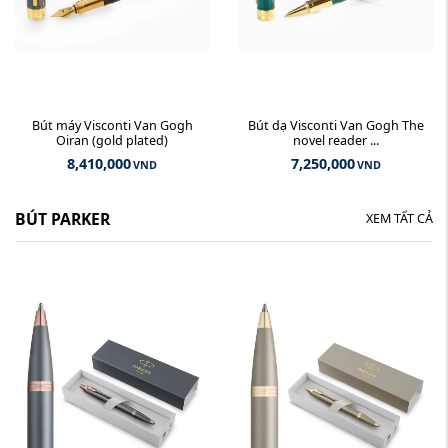
Bút máy Visconti Van Gogh
Bút dạ Visconti Van Gogh The
Oiran (gold plated)
novel reader ...
8,410,000
7,250,000
VND
VND
BÚT PARKER
XEM TẤT CẢ