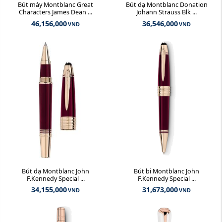
Bút máy Montblanc Great
Bút dạ Montblanc Donation
Characters James Dean ...
Johann Strauss Blk ...
46,156,000
36,546,000
VND
VND
Bút dạ Montblanc John
Bút bi Montblanc John
F.Kennedy Special ...
F.Kennedy Special ...
34,155,000
31,673,000
VND
VND