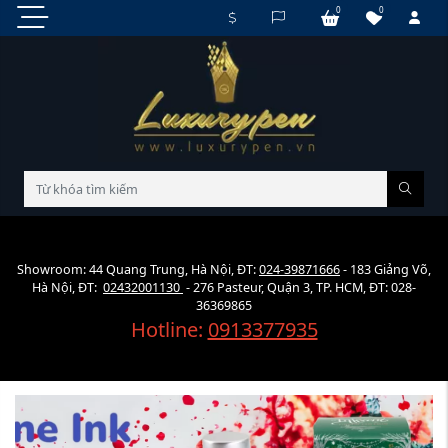
0
0
Showroom: 44 Quang Trung, Hà Nội, ĐT:
024-39871666
- 183 Giảng Võ,
Hà Nội, ĐT:
02432001130
- 276 Pasteur, Quận 3, TP. HCM, ĐT: 028-
36369865
Hotline:
0913377935