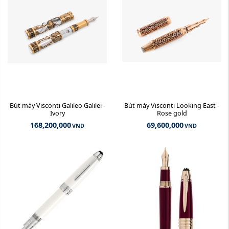
Bút máy Visconti Galileo Galilei -
Bút máy Visconti Looking East -
Ivory
Rose gold
168,200,000
69,600,000
VND
VND