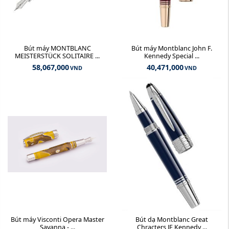
Bút máy MONTBLANC
Bút máy Montblanc John F.
MEISTERSTÜCK SOLITAIRE ...
Kennedy Special ...
58,067,000
40,471,000
VND
VND
Bút máy Visconti Opera Master
Bút dạ Montblanc Great
Savanna - ...
Chracters JF Kennedy ...