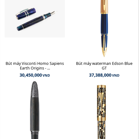
Bút máy Visconti Homo Sapiens
Bút máy waterman Edson Blue
Earth Origins - ...
GT
30,450,000
37,388,000
VND
VND