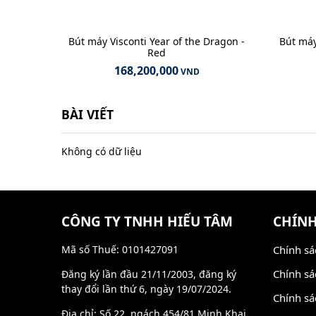
Bút máy Visconti Year of the Dragon -
Bút máy 
Red
168,200,000
VND
BÀI VIẾT
Không có dữ liệu
CÔNG TY TNHH HIẾU TÂM
CHÍNH
Mã số Thuế: 0101427091
Chính sá
Chính sá
Đăng ký lần đầu 21/11/2003, đăng ký
thay đổi lần thứ 6, ngày 19/07/2024.
Chính sá
Địa chỉ: Số 22, ngách 454/81 Minh Khai,