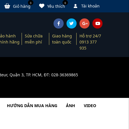
0
0
Tài khoản
Giỏ hàng
Yêu thích
ảo hành
Sửa chữa
Giao hàng
Hỗ trợ 24/7
hính hãng
miễn phí
toàn quốc
0913 377
935
teur, Quận 3, TP. HCM, ĐT: 028-36369865
HƯỚNG DẪN MUA HÀNG
ẢNH
VIDEO