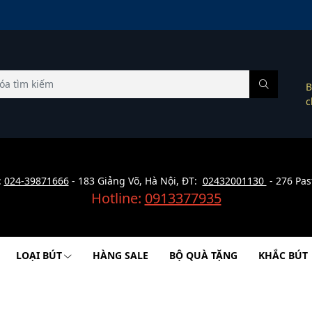
B
c
:
024-39871666
- 183 Giảng Võ, Hà Nội, ĐT:
02432001130
- 276 Pas
Hotline:
0913377935
LOẠI BÚT
HÀNG SALE
BỘ QUÀ TẶNG
KHẮC BÚT