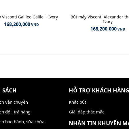
Visconti Galileo Galilei - Ivory
Bút máy Visconti Alexander th
Ivory
168,200,000
VND
168,200,000
VND
 SÁCH
HỖ TRỢ KHÁCH HÀN
ch vận chuyển
Khắc bút
ch đổi, trả hàng
Giải đáp thắc mắc
ch bảo hành, sửa chữa.
NHẬN TIN KHUYẾN M