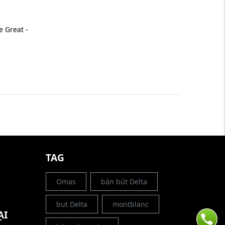
e Great -
G
TAG
Omas
bán bút Delta
but Delta
montblanc
ẠI