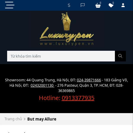
0
0
Showroom: 44 Quang Trung, Hà Nội, ĐT:
024-39871666
- 183 Giảng Võ,
Hà Nội, ĐT:
02432001130
- 276 Pasteur, Quận 3, TP. HCM, ĐT: 028-
36369865
Hotline:
0913377935
Trang chủ
But may Allure