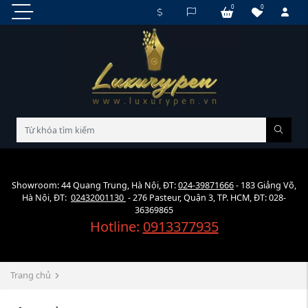
0
0
Showroom: 44 Quang Trung, Hà Nội, ĐT:
024-39871666
- 183 Giảng Võ,
Hà Nội, ĐT:
02432001130
- 276 Pasteur, Quận 3, TP. HCM, ĐT: 028-
36369865
Hotline:
0913377935
Trang chủ