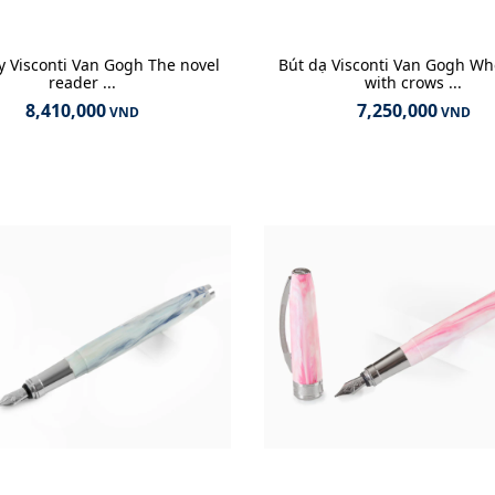
 Visconti Van Gogh The novel
Bút dạ Visconti Van Gogh Whe
reader ...
with crows ...
8,410,000
7,250,000
VND
VND