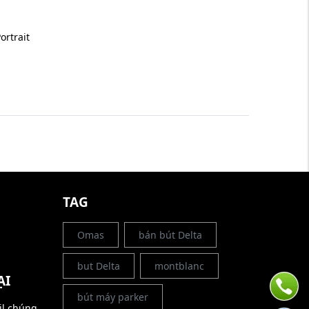
ortrait
G
TAG
Omas
bán bút Delta
but Delta
montblanc
ẠI
bút máy parker
il chúng