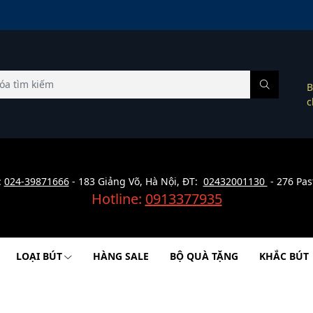
B
c
:
024-39871666
- 183 Giảng Võ, Hà Nội, ĐT:
02432001130
- 276 Pas
Hotline:
0913377935
LOẠI BÚT
HÀNG SALE
BỘ QUÀ TẶNG
KHẮC BÚT