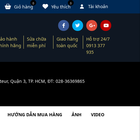
0
0
Tài khoản
Giỏ hàng
Yêu thích
ảo hành
Sửa chữa
Giao hàng
Hỗ trợ 24/7
hính hãng
miễn phí
toàn quốc
0913 377
935
teur, Quận 3, TP. HCM, ĐT: 028-36369865
HƯỚNG DẪN MUA HÀNG
ẢNH
VIDEO