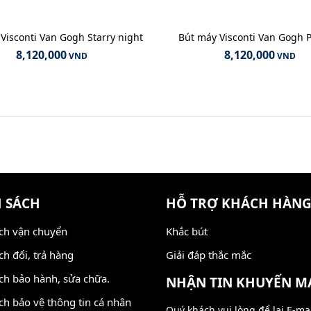
Visconti Van Gogh Starry night
Bút máy Visconti Van Gogh P
8,120,000
8,120,000
VND
VND
 SÁCH
HỖ TRỢ KHÁCH HÀN
ch vận chuyển
Khắc bút
ch đổi, trả hàng
Giải đáp thắc mắc
ch bảo hành, sửa chữa.
NHẬN TIN KHUYẾN M
ch bảo vệ thông tin cá nhân
Quý khách vui lòng để lại E-ma