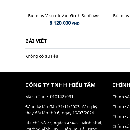
Bút máy Visconti Van Gogh Sunflower
Bút máy 
8,120,000
VND
BÀI VIẾT
Không có dữ liệu
CÔNG TY TNHH HIẾU TÂM
CHÍNH
Mã số Thuế: 0101427091
Chính sá
Chính sá
Đăng ký lần đầu 21/11/2003, đăng ký
thay đổi lần thứ 6, ngày 19/07/2024.
Chính sá
Địa chỉ: Số 22, ngách 454/81 Minh Khai,
Chính sá
Phường Vĩnh Tuy, Quận Hai Bà Trưng,