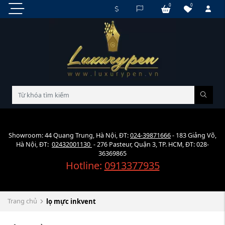
0
0
Showroom: 44 Quang Trung, Hà Nội, ĐT:
024-39871666
- 183 Giảng Võ,
Hà Nội, ĐT:
02432001130
- 276 Pasteur, Quận 3, TP. HCM, ĐT: 028-
36369865
Hotline:
0913377935
Trang chủ
lọ mực inkvent