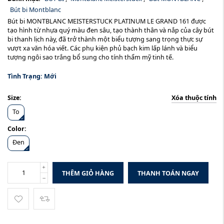
Bút bi Montblanc
Bút bi MONTBLANC MEISTERSTUCK PLATINUM LE GRAND 161 được
tạo hình từ nhựa quý màu đen sâu, tạo thành thân và nắp của cây bút
bi thanh lịch này, đã trở thành một biểu tượng sang trọng thực sự
vượt xa văn hóa viết. Các phụ kiện phủ bạch kim lấp lánh và biểu
tượng ngôi sao trắng bổ sung cho tính thẩm mỹ tinh tế.
Tình Trạng:
Mới
Xóa thuộc tính
Size:
To
Color:
Đen
THÊM GIỎ HÀNG
THANH TOÁN NGAY