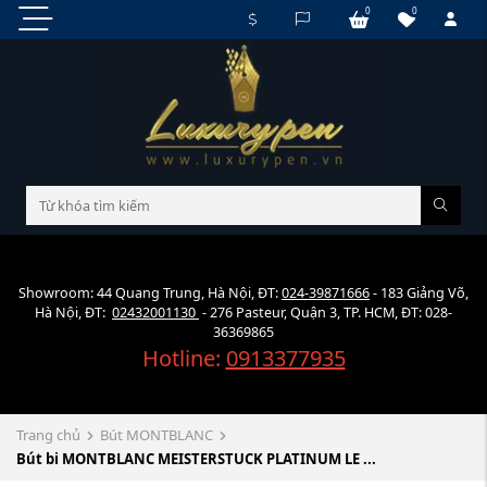
0
0
Showroom: 44 Quang Trung, Hà Nội, ĐT:
024-39871666
- 183 Giảng Võ,
Hà Nội, ĐT:
02432001130
- 276 Pasteur, Quận 3, TP. HCM, ĐT: 028-
36369865
Hotline:
0913377935
Trang chủ
Bút MONTBLANC
Bút bi MONTBLANC MEISTERSTUCK PLATINUM LE ...