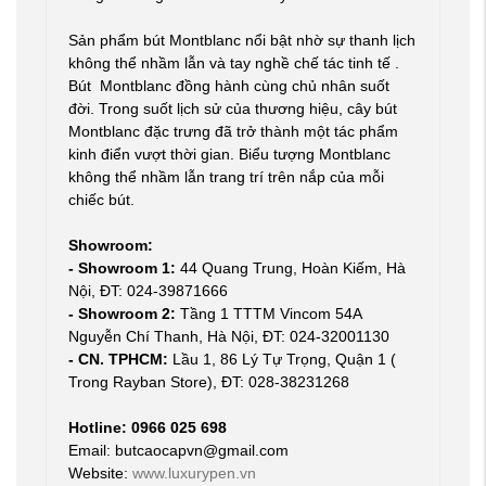
Sản phẩm bút Montblanc nổi bật nhờ sự thanh lịch
không thể nhầm lẫn và tay nghề chế tác tinh tế .
Bút Montblanc đồng hành cùng chủ nhân suốt
đời. Trong suốt lịch sử của thương hiệu, cây bút
Montblanc đặc trưng đã trở thành một tác phẩm
kinh điển vượt thời gian. Biểu tượng Montblanc
không thể nhầm lẫn trang trí trên nắp của mỗi
chiếc bút.
Showroom:
- Showroom 1:
44 Quang Trung, Hoàn Kiếm, Hà
Nội, ĐT: 024-39871666
- Showroom 2:
Tầng 1 TTTM Vincom 54A
Nguyễn Chí Thanh, Hà Nội, ĐT: 024-32001130
- CN. TPHCM:
Lầu 1, 86 Lý Tự Trọng, Quận 1 (
Trong Rayban Store), ĐT: 028-38231268
Hotline: 0966 025 698
Email: butcaocapvn@gmail.com
Website:
www.luxurypen.vn