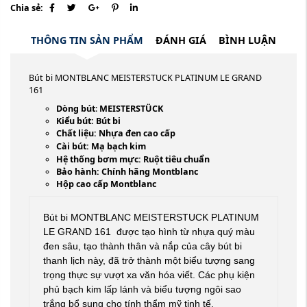
Chia sẻ:
THÔNG TIN SẢN PHẨM
ĐÁNH GIÁ
BÌNH LUẬN
Bút bi MONTBLANC MEISTERSTUCK PLATINUM LE GRAND
161
Dòng bút
:
MEISTERSTÜCK
Kiểu bút: Bút bi
Chất liệu: Nhựa đen cao cấp
Cài bút: Mạ bạch kim
Hệ thống bơm mực: Ruột tiêu chuẩn
Bảo hành: Chính hãng Montblanc
Hộp cao cấp Montblanc
Bút bi MONTBLANC MEISTERSTUCK PLATINUM
LE GRAND 161
được tạo hình từ nhựa quý màu
đen sâu, tạo thành thân và nắp của cây bút bi
thanh lịch này, đã trở thành một biểu tượng sang
trọng thực sự vượt xa văn hóa viết. Các phụ kiện
phủ bạch kim lấp lánh và biểu tượng ngôi sao
trắng bổ sung cho tính thẩm mỹ tinh tế.