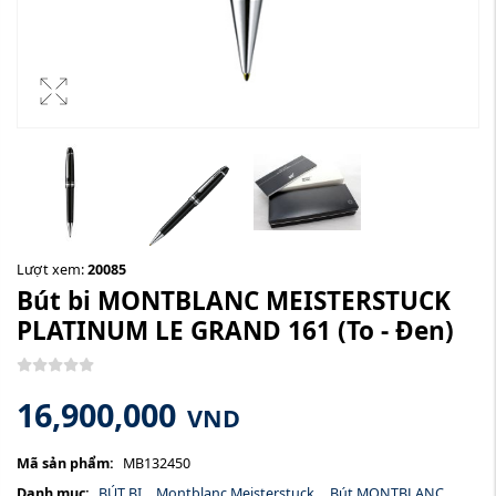
Lượt xem:
20085
Bút bi MONTBLANC MEISTERSTUCK
PLATINUM LE GRAND 161
(To - Đen)
16,900,000
VND
Mã sản phẩm:
MB132450
Danh mục:
BÚT BI
,
Montblanc Meisterstuck
,
Bút MONTBLANC
,