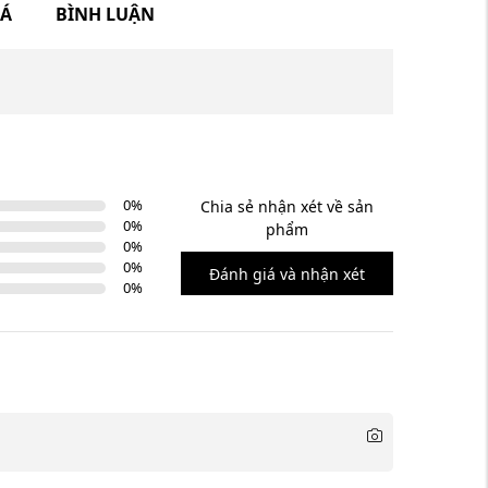
IÁ
BÌNH LUẬN
0
%
Chia sẻ nhận xét về sản
0
%
phẩm
0
%
0
%
Đánh giá và nhận xét
0
%