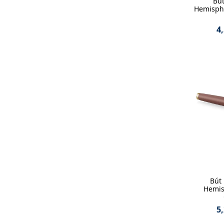
Bú
Hemisphe
4
Bút
Hemis
5