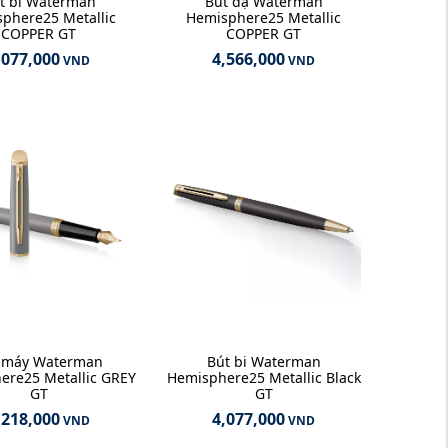
t bi Waterman
Bút dạ Waterman
phere25 Metallic
Hemisphere25 Metallic
COPPER GT
COPPER GT
,077,000
4,566,000
VND
VND
 máy Waterman
Bút bi Waterman
ere25 Metallic GREY
Hemisphere25 Metallic Black
GT
GT
,218,000
4,077,000
VND
VND