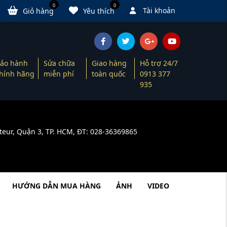
0
0
Tài khoản
Giỏ hàng
Yêu thích
ảo hành
Sửa chữa
Giao hàng
Hỗ trợ 24/7
hính hãng
miễn phí
toàn quốc
0913 377
935
teur, Quận 3, TP. HCM, ĐT: 028-36369865
HƯỚNG DẪN MUA HÀNG
ẢNH
VIDEO