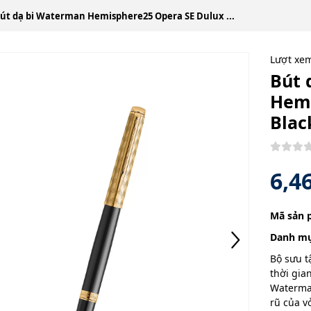
út dạ bi Waterman Hemisphere25 Opera SE Dulux ...
Lượt xe
Bút 
Hemi
Blac
6,4
Mã sản 
Danh mụ
Bộ sưu t
thời gia
Waterman
rũ của v