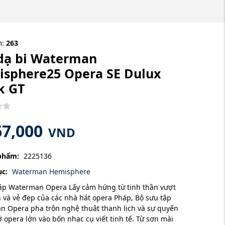
m:
263
dạ bi Waterman
sphere25 Opera SE Dulux
k GT
67,000
VND
phẩm:
2225136
c:
Waterman Hemisphere
ập Waterman Opera Lấy cảm hứng từ tinh thần vượt
n và vẻ đẹp của các nhà hát opera Pháp, Bộ sưu tập
 Opera pha trộn nghệ thuật thanh lịch và sự quyến
ở opera lớn vào bốn nhạc cụ viết tinh tế. Từ sơn mài