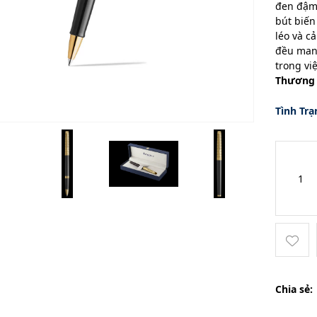
đen đậm 
bút biến
léo và c
đều man
trong việ
Thương 
Tình Trạ
Chia sẻ: