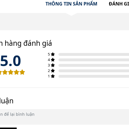
THÔNG TIN SẢN PHẨM
ĐÁNH G
h hàng đánh giá
5.0
5
4
3
2
1
luận