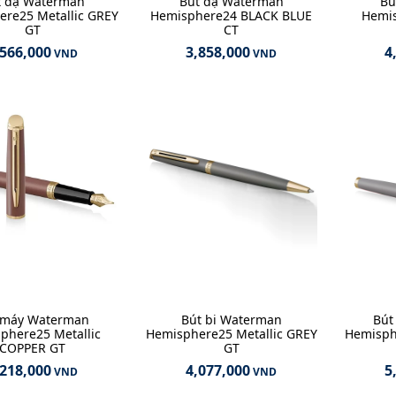
t dạ Waterman
Bút dạ Waterman
Bú
re25 Metallic GREY
Hemisphere24 BLACK BLUE
Hemis
GT
CT
,566,000
3,858,000
4
VND
VND
 máy Waterman
Bút bi Waterman
Bút
phere25 Metallic
Hemisphere25 Metallic GREY
Hemisph
COPPER GT
GT
,218,000
4,077,000
5
VND
VND