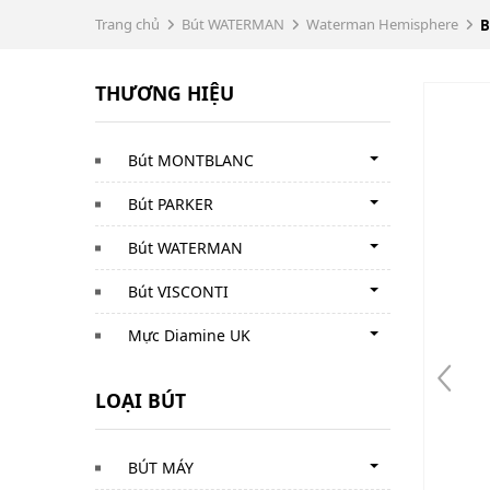
Trang chủ
Bút WATERMAN
Waterman Hemisphere
B
THƯƠNG HIỆU
Bút MONTBLANC
Bút PARKER
Bút WATERMAN
Bút VISCONTI
Mực Diamine UK
LOẠI BÚT
BÚT MÁY