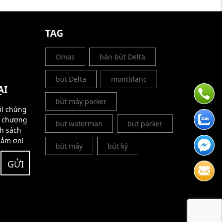
G
TAG
Omas
bán bút Delta
but Delta
montblanc
ẠI
bút máy parker
il chúng
g chương
but waterman
but parker
nh sách
cảm ơn!
bút máy
bút ký
GỬI