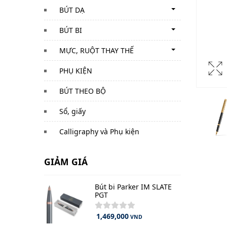
BÚT DẠ
BÚT BI
MỰC, RUỘT THAY THẾ
PHỤ KIỆN
BÚT THEO BỘ
Sổ, giấy
Calligraphy và Phụ kiện
GIẢM GIÁ
Bút bi Parker IM SLATE
PGT
1,469,000
VND