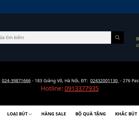
B
c
:
024-39871666
- 183 Giảng Võ, Hà Nội, ĐT:
02432001130
- 276 Pas
Hotline:
0913377935
LOẠI BÚT
HÀNG SALE
BỘ QUÀ TẶNG
KHẮC BÚT