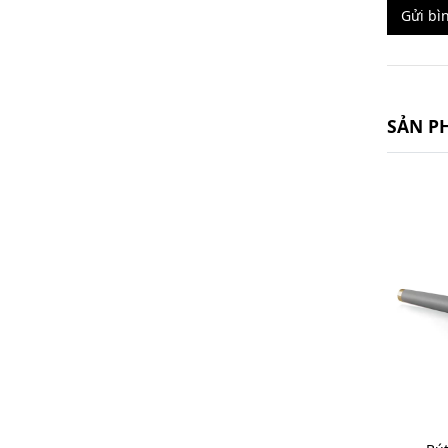
Gửi bì
SẢN P