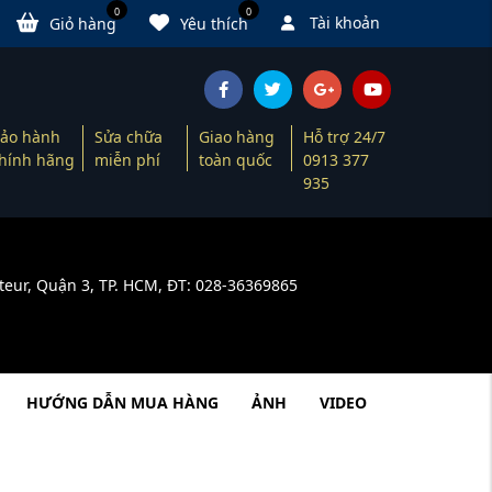
0
0
Tài khoản
Giỏ hàng
Yêu thích
ảo hành
Sửa chữa
Giao hàng
Hỗ trợ 24/7
hính hãng
miễn phí
toàn quốc
0913 377
935
teur, Quận 3, TP. HCM, ĐT: 028-36369865
HƯỚNG DẪN MUA HÀNG
ẢNH
VIDEO