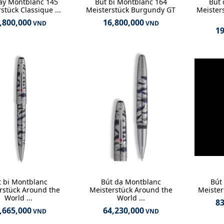
áy Montblanc 145
Bút bi Montblanc 164
Bút 
stück Classique ...
Meisterstück Burgundy GT
Meister
,800,000
16,800,000
VND
VND
19
t bi Montblanc
Bút dạ Montblanc
Bút
rstück Around the
Meisterstück Around the
Meister
World ...
World ...
83
,665,000
64,230,000
VND
VND