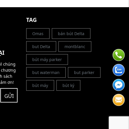
G
TAG
Omas
bán bút Delta
but Delta
montblanc
ẠI
bút máy parker
il chúng
g chương
but waterman
but parker
nh sách
cảm ơn!
bút máy
bút ký
GỬI