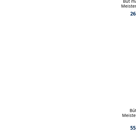
Bút m
Meister
26
Bú
Meiste
55