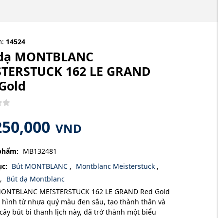
m:
14524
 dạ MONTBLANC
STERSTUCK 162 LE GRAND
Gold
250,000
VND
phẩm:
MB132481
c:
Bút MONTBLANC
,
Montblanc Meisterstuck
,
,
Bút dạ Montblanc
MONTBLANC MEISTERSTUCK 162 LE GRAND Red Gold
 hình từ nhựa quý màu đen sâu, tạo thành thân và
cây bút bi thanh lịch này, đã trở thành một biểu