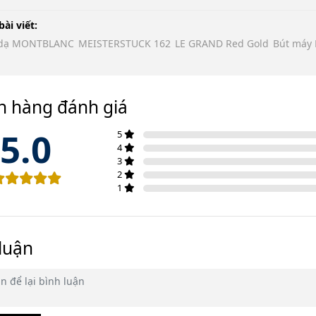
bài viết:
 dạ MONTBLANC
MEISTERSTUCK 162
LE GRAND Red Gold
Bút máy
h hàng đánh giá
5.0
5
4
3
2
1
luận