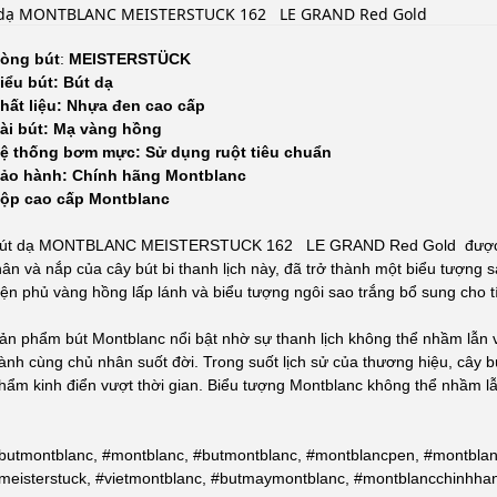
 dạ MONTBLANC MEISTERSTUCK 162 LE GRAND Red Gold
òng bút
:
MEISTERSTÜCK
iểu bút: Bút dạ
hất liệu: Nhựa đen cao cấp
ài bút: Mạ vàng hồng
ệ thống bơm mực: Sử dụng ruột tiêu chuẩn
ảo hành: Chính hãng Montblanc
ộp cao cấp Montblanc
út dạ MONTBLANC MEISTERSTUCK 162 LE GRAND Red Gold
được
hân và nắp của cây bút bi thanh lịch này, đã trở thành một biểu tượng 
iện phủ vàng hồng lấp lánh và biểu tượng ngôi sao trắng bổ sung cho t
ản phẩm bút Montblanc nổi bật nhờ sự thanh lịch không thể nhầm lẫn v
ành cùng chủ nhân suốt đời. Trong suốt lịch sử của thương hiệu, cây b
hẩm kinh điển vượt thời gian. Biểu tượng Montblanc không thể nhầm lẫn
butmontblanc, #montblanc, #butmontblanc, #montblancpen, #montblan
meisterstuck, #vietmontblanc, #butmaymontblanc, #montblancchinhha