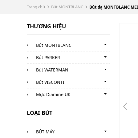
Trang chủ
Bút MONTBLANC
Bút dạ MONTBLANC MEIS
THƯƠNG HIỆU
Bút MONTBLANC
Bút PARKER
Bút WATERMAN
Bút VISCONTI
Mực Diamine UK
LOẠI BÚT
BÚT MÁY