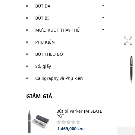
BÚT DẠ
BÚT BI
MỰC, RUỘT THAY THẾ
PHỤ KIỆN
BÚT THEO BỘ
Sổ, giấy
Calligraphy và Phụ kiện
GIẢM GIÁ
Bút bi Parker IM SLATE
PGT
1,469,000
VND