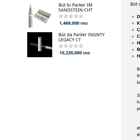
Bút
Bút bi Parker IM
SANDSTEIN CHT
D
1,469,000
K
VND
C
Bút dạ Parker INGNTY
C
LEGACY CT
H
B
10,230,000
VND
H
B
t
k
S
h
p
#
#