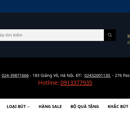
B
c
:
024-39871666
- 183 Giảng Võ, Hà Nội, ĐT:
02432001130
- 276 Pas
Hotline:
0913377935
LOẠI BÚT
HÀNG SALE
BỘ QUÀ TẶNG
KHẮC BÚT