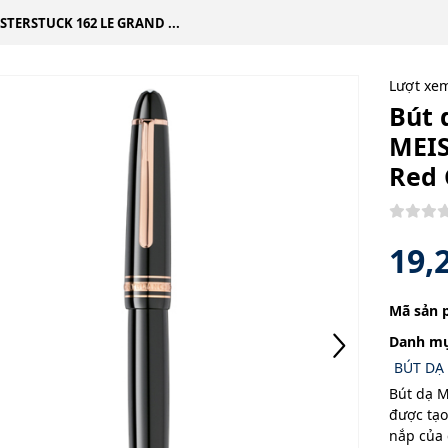
TERSTUCK 162 LE GRAND ...
Lượt xe
Bút
MEI
Red 
19,
Mã sản 
Danh mụ
BÚT DẠ
Bút dạ 
được tạo
nắp của 