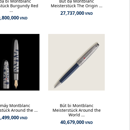
dạ bi Montblanc
Bút dạ Montblanc
stück Burgundy Red
Meisterstück The Origin ...
...
27,737,000
VND
,800,000
VND
 máy Montblanc
Bút bi Montblanc
stück Around the ...
Meisterstück Around the
World ...
,499,000
VND
40,679,000
VND