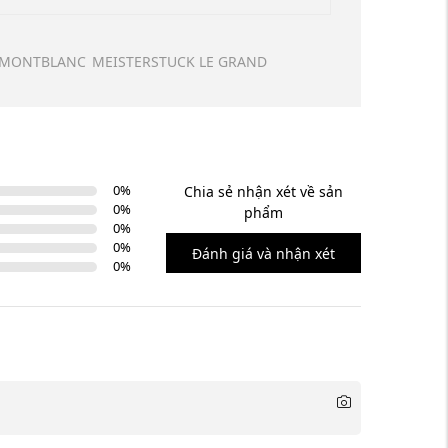
 MONTBLANC
MEISTERSTUCK LE GRAND
0
%
Chia sẻ nhận xét về sản
0
%
phẩm
0
%
0
%
Đánh giá và nhận xét
0
%