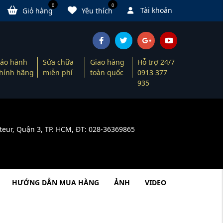
0
0
Tài khoản
Giỏ hàng
Yêu thích
ảo hành
Sửa chữa
Giao hàng
Hỗ trợ 24/7
hính hãng
miễn phí
toàn quốc
0913 377
935
teur, Quận 3, TP. HCM, ĐT: 028-36369865
HƯỚNG DẪN MUA HÀNG
ẢNH
VIDEO