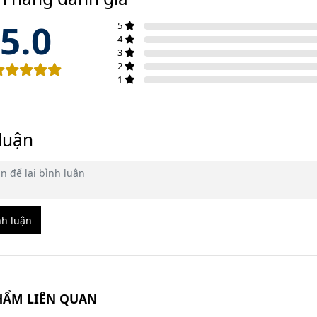
5.0
5
4
3
2
1
luận
nh luận
HẨM LIÊN QUAN