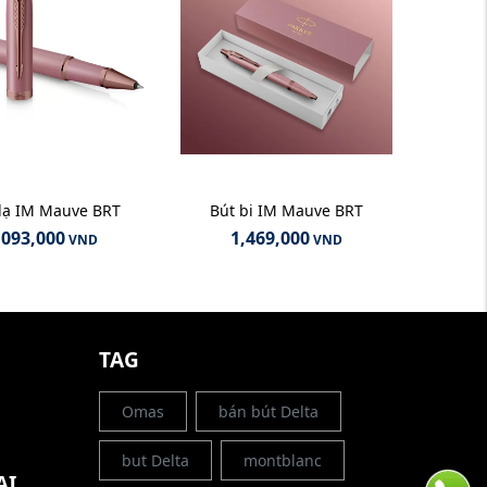
dạ IM Mauve BRT
Bút bi IM Mauve BRT
,093,000
1,469,000
VND
VND
G
TAG
Omas
bán bút Delta
but Delta
montblanc
ẠI