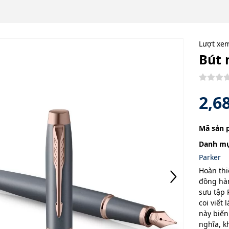
Lượt xe
Bút 
2,6
Mã sản 
Danh mụ
Parker
Hoàn thi
đồng hàn
sưu tập 
coi viết
này biến
nghĩa, k