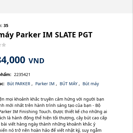
m:
35
máy Parker IM SLATE PGT
84,000
VND
phẩm:
2235421
c:
Bút PARKER
,
Parker IM
,
BÚT MÁY
,
Bút máy
ện mọi khoảnh khắc truyền cảm hứng với người bạn
h mới nhất trên hành trình sáng tạo của bạn - Bộ
Parker IM Finishing Touch. Được thiết kế cho những ai
 lách là hành động thể hiện tối thượng, cây bút cao cấp
 bài viết hàng ngày thành những khoảnh khắc ý
hiến nó trở nên hoàn hảo để viết nhật ký, suy ngẫm