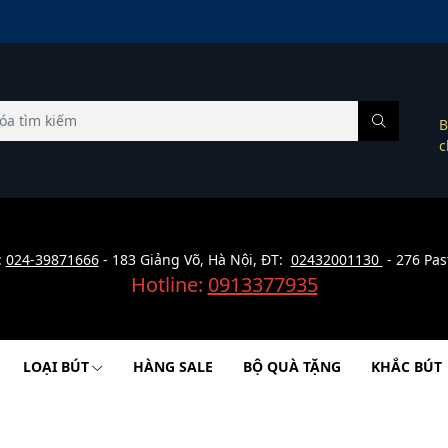
B
c
:
024-39871666
- 183 Giảng Võ, Hà Nội, ĐT:
02432001130
- 276 Pas
Hotline:
0913377935
LOẠI BÚT
HÀNG SALE
BỘ QUÀ TẶNG
KHẮC BÚT