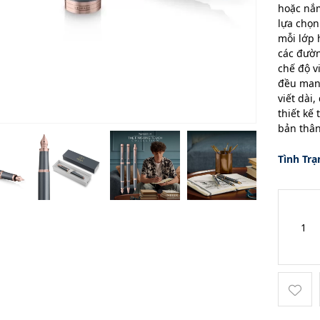
hoặc nắm
lựa chọn
mỗi lớp 
các đườn
chế độ v
đều mang
viết dài
thiết kế
bản thâ
Tình Trạ