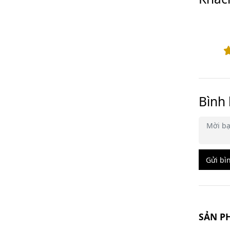
Bình 
Gửi bì
SẢN P