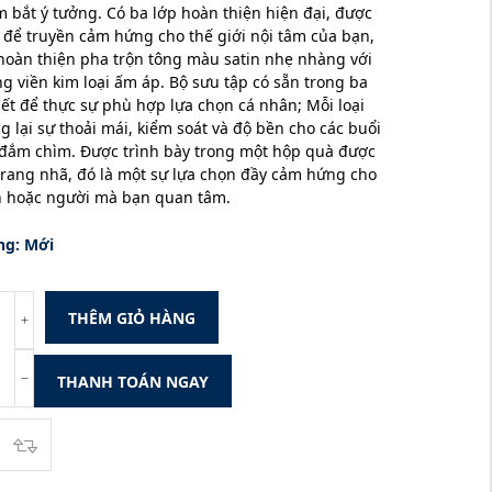
 bắt ý tưởng. Có ba lớp hoàn thiện hiện đại, được
 để truyền cảm hứng cho thế giới nội tâm của bạn,
hoàn thiện pha trộn tông màu satin nhẹ nhàng với
g viền kim loại ấm áp. Bộ sưu tập có sẵn trong ba
iết để thực sự phù hợp lựa chọn cá nhân; Mỗi loại
 lại sự thoải mái, kiểm soát và độ bền cho các buổi
, đắm chìm. Được trình bày trong một hộp quà được
 trang nhã, đó là một sự lựa chọn đầy cảm hứng cho
n hoặc người mà bạn quan tâm.
ng:
Mới
THÊM GIỎ HÀNG
THANH TOÁN NGAY