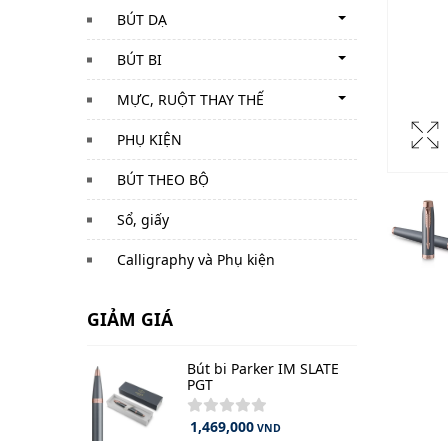
BÚT DẠ
BÚT BI
MỰC, RUỘT THAY THẾ
PHỤ KIỆN
BÚT THEO BỘ
Sổ, giấy
Calligraphy và Phụ kiện
GIẢM GIÁ
Bút bi Parker IM SLATE
PGT
1,469,000
VND