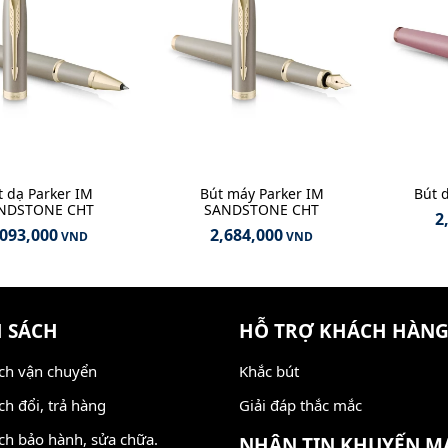
t dạ Parker IM
Bút máy Parker IM
Bút 
NDSTONE CHT
SANDSTONE CHT
2
,093,000
2,684,000
VND
VND
 SÁCH
HỖ TRỢ KHÁCH HÀN
ch vận chuyển
Khắc bút
ch đổi, trả hàng
Giải đáp thắc mắc
ch bảo hành, sửa chữa.
NHẬN TIN KHUYẾN M