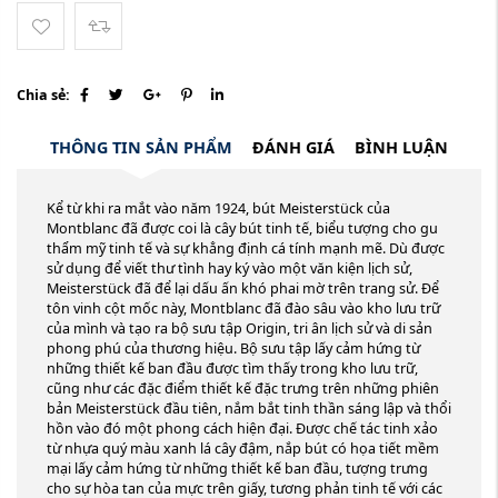
Chia sẻ:
THÔNG TIN SẢN PHẨM
ĐÁNH GIÁ
BÌNH LUẬN
Kể từ khi ra mắt vào năm 1924, bút Meisterstück của
Montblanc đã được coi là cây bút tinh tế, biểu tượng cho gu
thẩm mỹ tinh tế và sự khẳng định cá tính mạnh mẽ. Dù được
sử dụng để viết thư tình hay ký vào một văn kiện lịch sử,
Meisterstück đã để lại dấu ấn khó phai mờ trên trang sử. Để
tôn vinh cột mốc này, Montblanc đã đào sâu vào kho lưu trữ
của mình và tạo ra bộ sưu tập Origin, tri ân lịch sử và di sản
phong phú của thương hiệu. Bộ sưu tập lấy cảm hứng từ
những thiết kế ban đầu được tìm thấy trong kho lưu trữ,
cũng như các đặc điểm thiết kế đặc trưng trên những phiên
bản Meisterstück đầu tiên, nắm bắt tinh thần sáng lập và thổi
hồn vào đó một phong cách hiện đại. Được chế tác tinh xảo
từ nhựa quý màu xanh lá cây đậm, nắp bút có họa tiết mềm
mại lấy cảm hứng từ những thiết kế ban đầu, tượng trưng
cho sự hòa tan của mực trên giấy, tương phản tinh tế với các