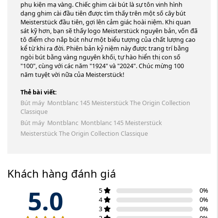
phụ kiện mạ vàng. Chiếc ghim cài bút là sự tôn vinh hình
dạng ghim cài đầu tiên được tìm thấy trên một số cây bút
Meisterstück đầu tiên, gợi lên cảm giác hoài niệm. Khi quan
sát kỹ hơn, bạn sẽ thấy logo Meisterstück nguyên bản, vốn đã
tô điểm cho nắp bút như một biểu tượng của chất lượng cao
kể từ khi ra đời. Phiên bản kỷ niệm này được trang trí bằng
ngòi bút bằng vàng nguyên khối, tự hào hiển thị con số
"100", cùng với các năm "1924" và "2024". Chúc mừng 100
năm tuyệt vời nữa của Meisterstück!
Thẻ bài viết:
Bút máy Montblanc 145 Meisterstück The Origin Collection
Classique
Bút máy Montblanc
Montblanc 145 Meisterstück
Meisterstück The Origin Collection Classique
Khách hàng đánh giá
5.0
5
0
%
4
0
%
3
0
%