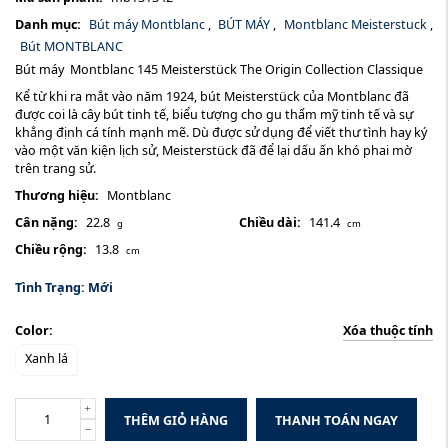
Danh mục:
Bút máy Montblanc
,
BÚT MÁY
,
Montblanc Meisterstuck
,
Bút MONTBLANC
Bút máy Montblanc 145 Meisterstück The Origin Collection Classique
Kể từ khi ra mắt vào năm 1924, bút Meisterstück của Montblanc đã
được coi là cây bút tinh tế, biểu tượng cho gu thẩm mỹ tinh tế và sự
khẳng định cá tính mạnh mẽ. Dù được sử dụng để viết thư tình hay ký
vào một văn kiện lịch sử, Meisterstück đã để lại dấu ấn khó phai mờ
trên trang sử.
Thương hiệu:
Montblanc
Cân nặng:
22.8
Chiều dài:
141.4
g
cm
Chiều rộng:
13.8
cm
Tình Trạng:
Mới
Xóa thuộc tính
Color:
Xanh lá
THÊM GIỎ HÀNG
THANH TOÁN NGAY