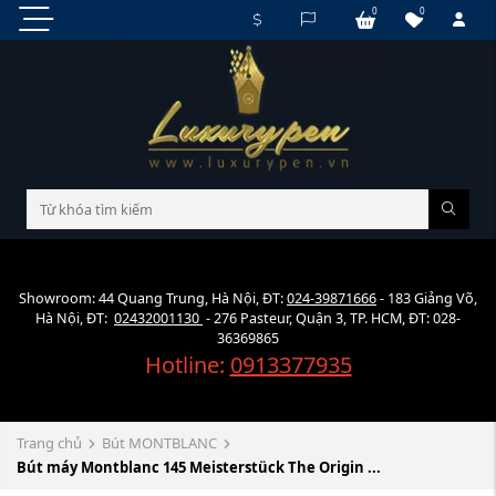
0
0
Showroom: 44 Quang Trung, Hà Nội, ĐT:
024-39871666
- 183 Giảng Võ,
Hà Nội, ĐT:
02432001130
- 276 Pasteur, Quận 3, TP. HCM, ĐT: 028-
36369865
Hotline:
0913377935
Trang chủ
Bút MONTBLANC
Bút máy Montblanc 145 Meisterstück The Origin ...