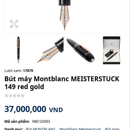
Lượt xem:
17879
Bút máy Montblanc MEISTERSTUCK
149 red gold
37,000,000
VND
Mã sản phẩm:
MB132093
Danh mục:
Bút MONTBLANC
,
Montblanc Meisterstuck
,
Bút máy