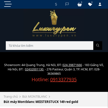
0
0
Showroom: 44 Quang Trung, Hà Nội, ĐT:
024-39871666
- 183 Giảng Võ,
Hà Nội, ĐT:
02432001130
- 276 Pasteur, Quận 3, TP. HCM, ĐT: 028-
36369865
Hotline:
0913377935
Trang chủ
Bút MONTBLANC
Bút máy Montblanc MEISTERSTUCK 149 red gold