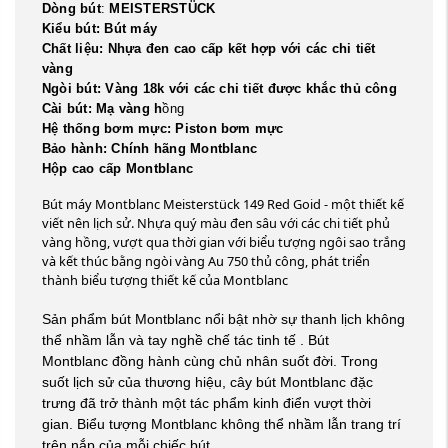
Dòng bút
:
MEISTERSTÜCK
Kiểu bút: Bút máy
Chất liệu: Nhựa đen cao cấp kết hợp với các chi tiết
vàng
Ngòi bút: Vàng
18k với các chi tiết được khắc thủ công
Cài bút: Mạ vàng h
ồng
Hệ thống bơm mực: Piston bơm mực
Bảo hành: Chính hãng Montblanc
Hộp cao cấp Montblanc
Bút máy Montblanc Meisterstück 149 Red Goid - một thiết kế
viết nên lịch sử. Nhựa quý màu đen sâu với các chi tiết phủ
vàng hồng, vượt qua thời gian với biểu tượng ngôi sao trắng
và kết thúc bằng ngòi vàng Au 750 thủ công, phát triển
thành biểu tượng thiết kế của Montblanc
Sản phẩm bút Montblanc nổi bật nhờ sự thanh lịch không
thể nhầm lẫn và tay nghề chế tác tinh tế . Bút
Montblanc đồng hành cùng chủ nhân suốt đời. Trong
suốt lịch sử của thương hiệu, cây bút Montblanc đặc
trưng đã trở thành một tác phẩm kinh điển vượt thời
gian. Biểu tượng Montblanc không thể nhầm lẫn trang trí
trên nắp của mỗi chiếc bút.