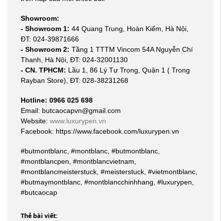
Showroom:
- Showroom 1:
44 Quang Trung, Hoàn Kiếm, Hà Nội,
ĐT: 024-39871666
- Showroom 2:
Tầng 1 TTTM Vincom 54A Nguyễn Chí
Thanh, Hà Nội, ĐT: 024-32001130
- CN. TPHCM:
Lầu 1, 86 Lý Tự Trọng, Quận 1 ( Trong
Rayban Store), ĐT: 028-38231268
Hotline: 0966 025 698
Email: butcaocapvn@gmail.com
Website:
www.luxurypen.vn
Facebook: https://www.facebook.com/luxurypen.vn
#butmontblanc, #montblanc, #butmontblanc,
#montblancpen, #montblancvietnam,
#montblancmeisterstuck, #meisterstuck, #vietmontblanc,
#butmaymontblanc, #montblancchinhhang, #luxurypen,
#butcaocap
Thẻ bài viết: