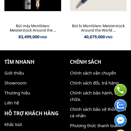
Bút máy Montblanc
Bút bi Montblanc Meisterstück
Meisterstück Around the ...
Around the World ...
83,499,000
40,679,000
VND
VND
TÌM NHANH
CHÍNH SÁCH
Giới thiệu
Chính sách vận chuyển
Showroom
Chính sách đổi, trả hàng
Thương hiệu
Chính sách bảo hành, sửa
chữa.
Liên hệ
Chính sách bảo vệ thông tin
HỖ TRỢ KHÁCH HÀNG
cá nhân
Khắc bút
Phương thức thanh toán