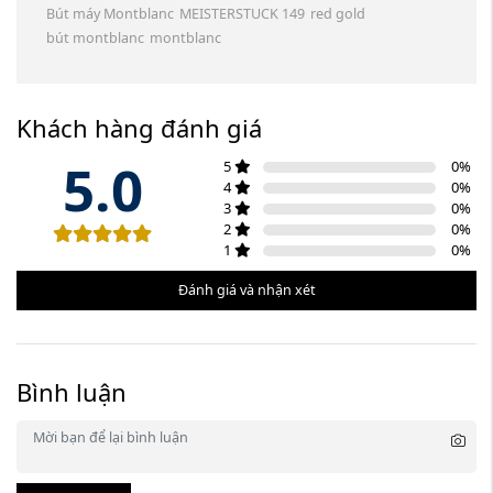
Bút máy Montblanc
MEISTERSTUCK 149
red gold
bút montblanc
montblanc
Khách hàng đánh giá
5.0
5
0
%
4
0
%
3
0
%
2
0
%
1
0
%
Đánh giá và nhận xét
Bình luận