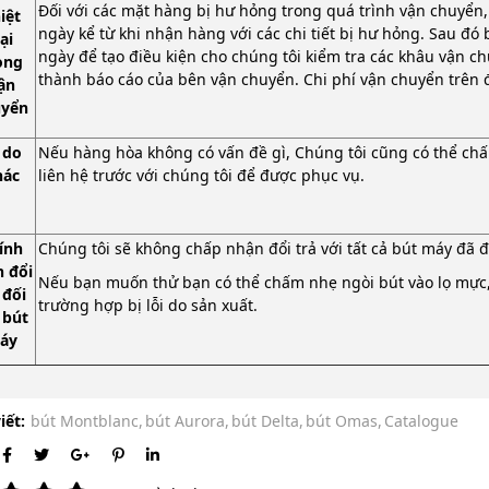
Đối với các mặt hàng bị hư hỏng trong quá trình vận chuyển, 
iệt
ngày kể từ khi nhận hàng với các chi tiết bị hư hỏng. Sau đó
ại
ngày để tạo điều kiện cho chúng tôi kiểm tra các khâu vận chu
ong
thành báo cáo của bên vận chuyển. Chi phí vận chuyển trên 
ận
uyển
 do
Nếu hàng hòa không có vấn đề gì, Chúng tôi cũng có thể chấp 
hác
liên hệ trước với chúng tôi để được phục vụ.
ính
Chúng tôi sẽ không chấp nhận đổi trả với tất cả bút máy đã
h đổi
Nếu bạn muốn thử bạn có thể chấm nhẹ ngòi bút vào lọ mực, 
 đối
trường hợp bị lỗi do sản xuất.
 bút
áy
iết:
bút Montblanc,
bút Aurora,
bút Delta,
bút Omas,
Catalogue