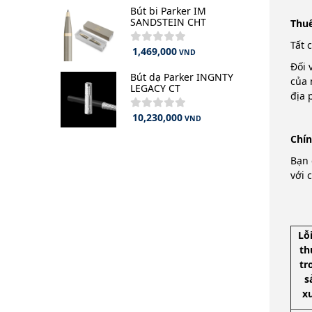
Bút bi Parker IM
SANDSTEIN CHT
T
huế
Tất 
1,469,000
VND
Đối 
Bút dạ Parker INGNTY
của 
LEGACY CT
địa 
10,230,000
VND
C
hín
Bạn 
với 
Lỗ
th
tr
s
x