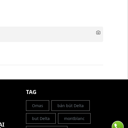
G
TAG
Omas
bán bút Delta
but Delta
montblanc
ẠI