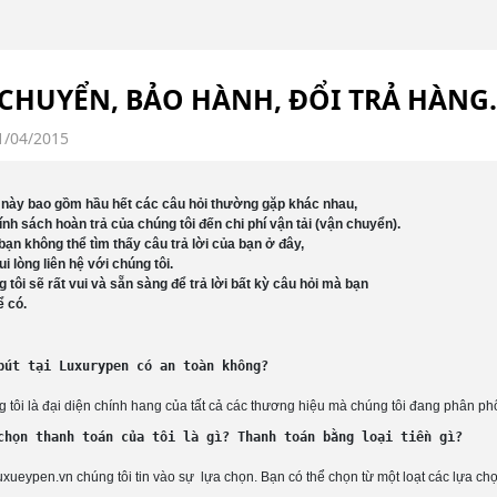
CHUYỂN, BẢO HÀNH, ĐỔI TRẢ HÀNG..
21/04/2015
này bao gồm hầu hết các câu hỏi thường gặp khác nhau, 
ính sách hoàn trả của chúng tôi đến chi phí vận tải (vận chuyển).
bạn không thể tìm thấy câu trả lời của bạn ở đây,
ui lòng liên hệ với chúng tôi. 
 tôi sẽ rất vui và sẵn sàng để trả lời bất kỳ câu hỏi mà bạn 
ể có.
bút tại Luxurypen có an toàn không?

 tôi là đại diện chính hang của tất cả các thương hiệu mà chúng tôi đang phân phố
chọn thanh toán của tôi là gì? Thanh toán bằng loại tiền gì?

uxueypen.vn chúng tôi tin vào sự  lựa chọn. Bạn có thể chọn từ một loạt các lựa 