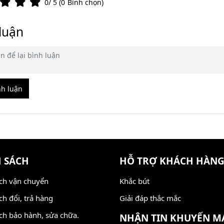
0
/ 5 (
0
Bình chọn)
luận
nh luận
 SÁCH
HỖ TRỢ KHÁCH HÀN
ch vận chuyển
Khắc bút
ch đổi, trả hàng
Giải đáp thắc mắc
ch bảo hành, sửa chữa.
NHẬN TIN KHUYẾN M