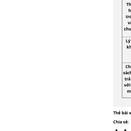
Th
h
tr
v
ch
Lý
k
Ch
sác
trả
với
m
Thẻ bài v
Chia sẻ: