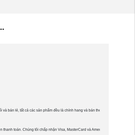
.
i và bán lẻ, tất cả các sản phẩm đều là chính hang và bán theo giá niêm yết của 
chọn thanh toán. Chúng tôi chấp nhận Visa, MasterCard và American Express. Bạn c