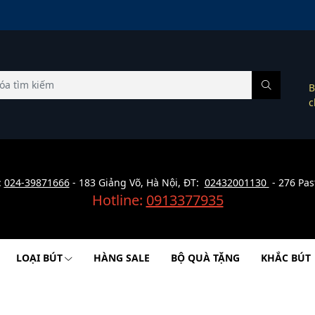
B
c
:
024-39871666
- 183 Giảng Võ, Hà Nội, ĐT:
02432001130
- 276 Pas
Hotline:
0913377935
LOẠI BÚT
HÀNG SALE
BỘ QUÀ TẶNG
KHẮC BÚT