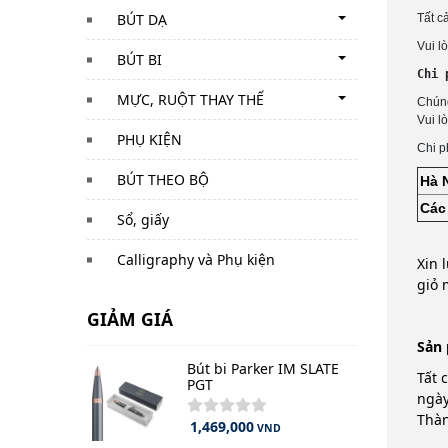
BÚT DẠ
Tất c
Vui l
BÚT BI
Chi 
MỰC, RUỘT THAY THẾ
Vui l
PHỤ KIỆN
Chi p
BÚT THEO BỘ
Hà 
Các
Sổ, giấy
Calligraphy và Phụ kiện
Xin 
giỏ 
GIẢM GIÁ
S
ản
Bút bi Parker IM SLATE
Tất 
PGT
ngày
Thàn
1,469,000
VND