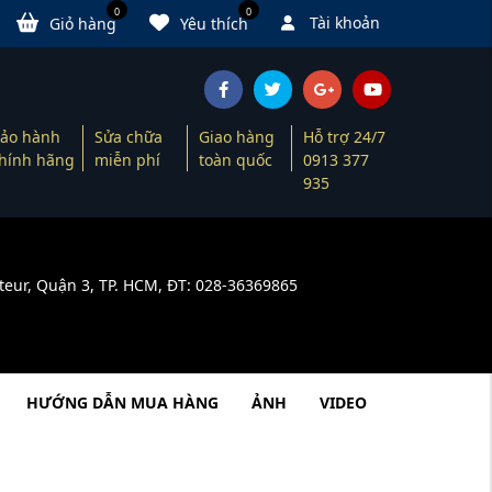
0
0
Tài khoản
Giỏ hàng
Yêu thích
ảo hành
Sửa chữa
Giao hàng
Hỗ trợ 24/7
hính hãng
miễn phí
toàn quốc
0913 377
935
teur, Quận 3, TP. HCM, ĐT: 028-36369865
HƯỚNG DẪN MUA HÀNG
ẢNH
VIDEO