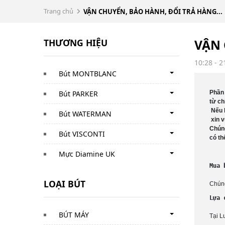
Trang chủ
VẬN CHUYỂN, BẢO HÀNH, ĐỔI TRẢ HÀNG...
THƯƠNG HIỆU
VẬN 
10:28 - 
Bút MONTBLANC
Bút PARKER
Phần 
từ ch
Nếu 
Bút WATERMAN
 xin v
Chúng
Bút VISCONTI
có th
Mực Diamine UK
Mua 
LOẠI BÚT
Chúng
Lựa 
BÚT MÁY
Tại L