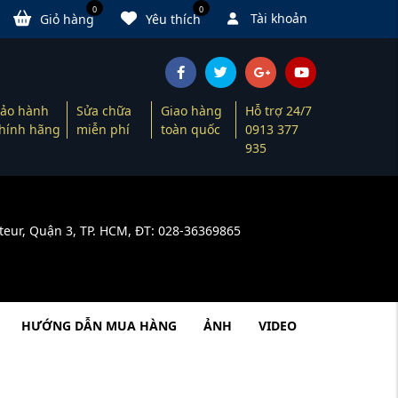
0
0
Tài khoản
Giỏ hàng
Yêu thích
ảo hành
Sửa chữa
Giao hàng
Hỗ trợ 24/7
hính hãng
miễn phí
toàn quốc
0913 377
935
teur, Quận 3, TP. HCM, ĐT: 028-36369865
HƯỚNG DẪN MUA HÀNG
ẢNH
VIDEO