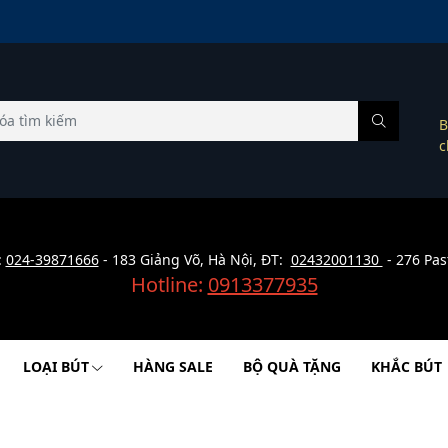
B
c
:
024-39871666
- 183 Giảng Võ, Hà Nội, ĐT:
02432001130
- 276 Pas
Hotline:
0913377935
LOẠI BÚT
HÀNG SALE
BỘ QUÀ TẶNG
KHẮC BÚT