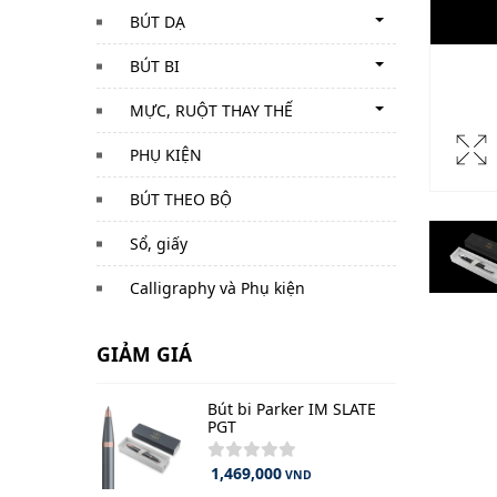
BÚT DẠ
BÚT BI
MỰC, RUỘT THAY THẾ
PHỤ KIỆN
BÚT THEO BỘ
Sổ, giấy
Calligraphy và Phụ kiện
GIẢM GIÁ
Bút bi Parker IM SLATE
PGT
1,469,000
VND