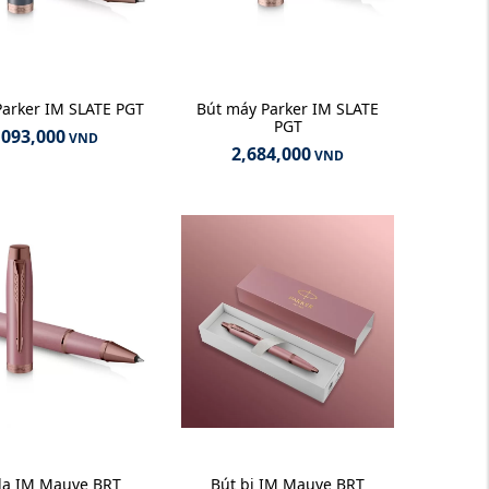
Parker IM SLATE PGT
Bút máy Parker IM SLATE
PGT
,093,000
VND
2,684,000
VND
dạ IM Mauve BRT
Bút bi IM Mauve BRT