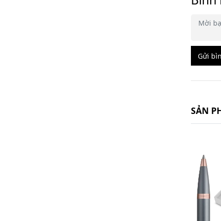
Gửi bì
SẢN P