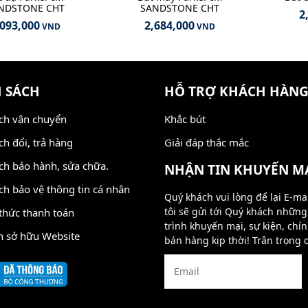
NDSTONE CHT
SANDSTONE CHT
2
,093,000
2,684,000
VND
VND
 SÁCH
HỖ TRỢ KHÁCH HÀN
ch vận chuyển
Khắc bút
ch đổi, trả hàng
Giải đáp thắc mắc
ch bảo hành, sửa chữa.
NHẬN TIN KHUYẾN M
ch bảo vệ thông tin cá nhân
Quý khách vui lòng để lại E-ma
tôi sẽ gửi tới Quý khách nhữn
thức thanh toán
trình khuyến mại, sự kiện, chí
n sở hữu Website
bán hàng kịp thời! Trân trọng 