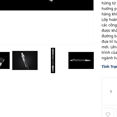
hứng từ 
hướng p
hàng khô
Lớp hoàn
các công
được khắ
đường ba
đưa trí 
mới. Lên
trình củ
ngành hà
Tình Trạ