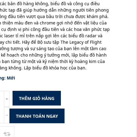
các bản đồ hàng không, biểu đồ và công cụ điều
hức tạp đã giúp hướng dẫn những người tiên phong
ng đầu tiên vượt qua bầu trời chưa được khám phá.
 thiện màu đen và chrome gợi nhớ đến vật liệu của
 cụ định vị phi công đầu tiên và các hoa văn phức tạp
c laser tỉ mỉ trên nắp gợi lên các biểu đồ radar và
y chi tiết. Hãy để Bộ sưu tập The Legacy of Flight
tưởng tượng và sự sáng tạo của bạn lên một tầm cao
 kế hoạch cho những ý tưởng mới, lập biểu đồ hành
a bạn từng từ một và kỷ niệm thời kỳ hoàng kim của
ng không. Lập biểu đồ khóa học của bạn.
ng:
Mới
THÊM GIỎ HÀNG
THANH TOÁN NGAY