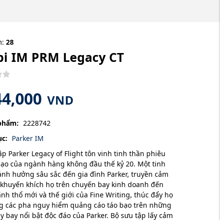
m:
28
bi IM PRM Legacy CT
44,000
VND
phẩm:
2228742
c:
Parker IM
ập Parker Legacy of Flight tôn vinh tinh thần phiêu
bạo của ngành hàng không đầu thế kỷ 20. Một tinh
ảnh hưởng sâu sắc đến gia đình Parker, truyền cảm
khuyến khích họ trên chuyến bay kinh doanh đến
nh thổ mới và thế giới của Fine Writing, thúc đẩy họ
g các pha nguy hiểm quảng cáo táo bạo trên những
y bay nổi bật độc đáo của Parker. Bộ sưu tập lấy cảm