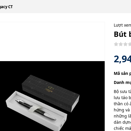
gacy CT
Lượt xe
Bút 
2,9
Mã sản 
Danh mụ
Bộ sưu t
lưu táo 
thần có 
hứng và 
những lã
dàn dựn
chiếc má