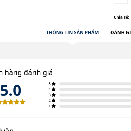
Chia sẻ:
THÔNG TIN SẢN PHẨM
ĐÁNH G
h hàng đánh giá
5.0
5
4
3
2
1
luận