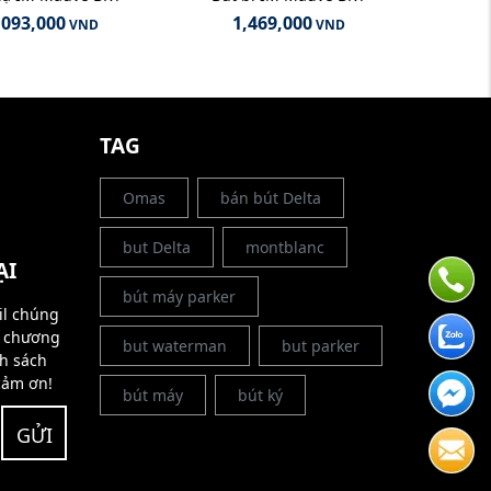
,093,000
1,469,000
VND
VND
G
TAG
Omas
bán bút Delta
but Delta
montblanc
ẠI
bút máy parker
il chúng
g chương
but waterman
but parker
nh sách
cảm ơn!
bút máy
bút ký
GỬI