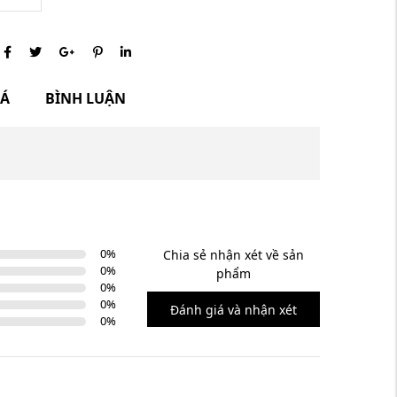
IÁ
BÌNH LUẬN
0
%
Chia sẻ nhận xét về sản
0
%
phẩm
0
%
0
%
Đánh giá và nhận xét
0
%