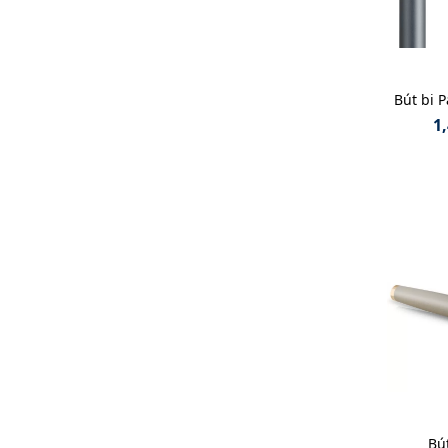
Bút bi 
1
Bú