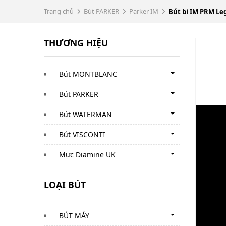
Trang chủ
Bút PARKER
Parker IM
Bút bi IM PRM Le
THƯƠNG HIỆU
Bút MONTBLANC
Bút PARKER
Bút WATERMAN
Bút VISCONTI
Mực Diamine UK
LOẠI BÚT
BÚT MÁY