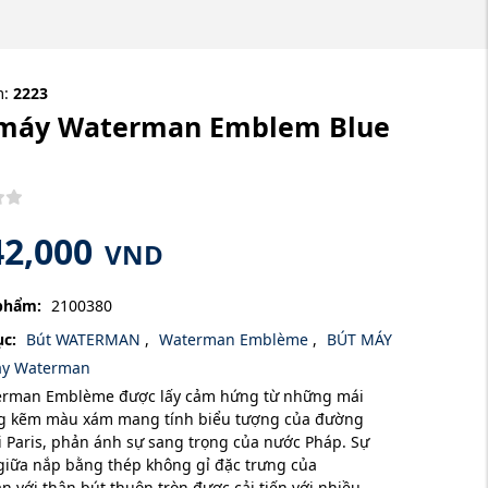
m:
2223
 máy Waterman Emblem Blue
42,000
VND
phẩm:
2100380
c:
Bút WATERMAN
,
Waterman Emblème
,
BÚT MÁY
áy Waterman
erman Emblème được lấy cảm hứng từ những mái
g kẽm màu xám mang tính biểu tượng của đường
i Paris, phản ánh sự sang trọng của nước Pháp. Sự
giữa nắp bằng thép không gỉ đặc trưng của
 với thân bút thuôn tròn được cải tiến với nhiều