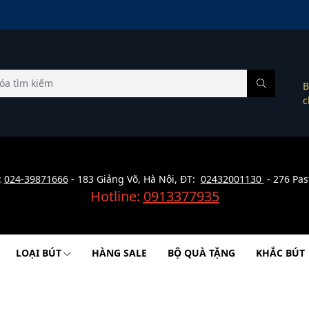
B
c
:
024-39871666
- 183 Giảng Võ, Hà Nội, ĐT:
02432001130
- 276 Pas
Hotline:
0913377935
LOẠI BÚT
HÀNG SALE
BỘ QUÀ TẶNG
KHẮC BÚT