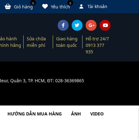
0
0
Tài khoản
Giỏ hàng
Yêu thích
ảo hành
Sửa chữa
Giao hàng
Hỗ trợ 24/7
hính hãng
miễn phí
toàn quốc
0913 377
935
teur, Quận 3, TP. HCM, ĐT: 028-36369865
HƯỚNG DẪN MUA HÀNG
ẢNH
VIDEO