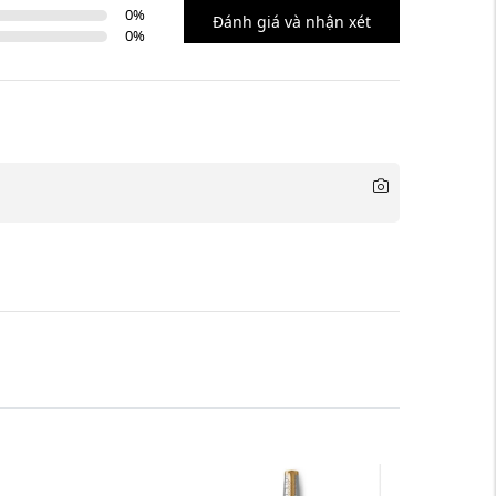
0
%
Đánh giá và nhận xét
0
%