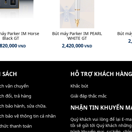
máy Parker IM Horse
Bút máy Parker IM PEARL
Bút máy
Black GT
WHITE GT
2
,820,000
2,420,000
VND
VND
 SÁCH
HỖ TRỢ KHÁCH HÀN
ch vận chuyển
Khắc bút
ch đổi, trả hàng
Giải đáp thắc mắc
ch bảo hành, sửa chữa.
NHẬN TIN KHUYẾN M
ch bảo vệ thông tin cá nhân
Quý khách vui lòng để lại E-ma
tôi sẽ gửi tới Quý khách nhữn
thức thanh toán
trình khuyến mại, sự kiện, chí