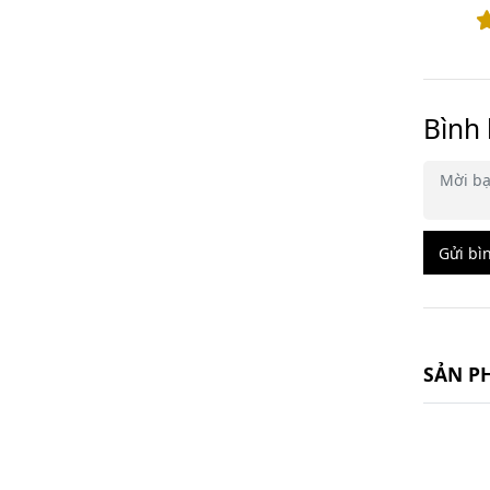
Bình 
Gửi bì
SẢN P