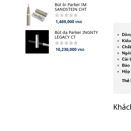
Bút bi Parker IM
SANDSTEIN CHT
1,469,000
VND
Bút dạ Parker INGNTY
Dòn
LEGACY CT
Kiểu
Chất
10,230,000
VND
Ngòi
Cài 
Bảo 
Hộp
Thẻ 
Khác