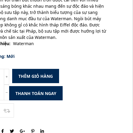
 sáng bóng khác nhau mang đến sự độc đáo và hiện
bộ sưu tập này, trở thành biểu tượng của sự sang
rong danh mục đầu tư của Waterman. Ngòi bút máy
p không gỉ có khắc hình tháp Eiffel độc đáo. Được
 và chế tác tại Pháp, bộ sưu tập mới được hưởng lợi từ
môn sản xuất của Waterman.
hiệu:
Waterman
ng:
Mới
THÊM GIỎ HÀNG
THANH TOÁN NGAY