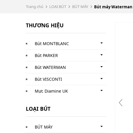
Trang chủ
LOẠI BÚT
BÚT MÁY
Bút máy Waterman 
THƯƠNG HIỆU
Bút MONTBLANC
Bút PARKER
Bút WATERMAN
Bút VISCONTI
Mực Diamine UK
LOẠI BÚT
BÚT MÁY