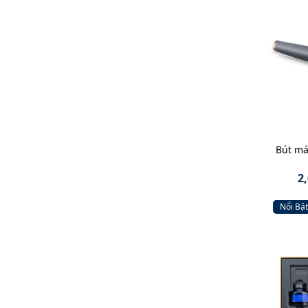
Bút má
2
Nổi Bật