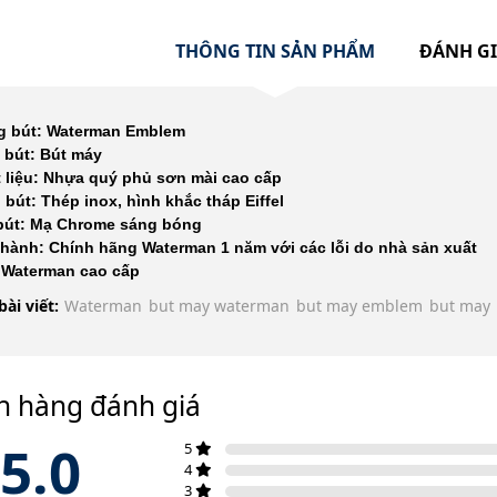
THÔNG TIN SẢN PHẨM
ĐÁNH G
g bút: Waterman Emblem
 bút: Bút máy
 liệu: Nhựa quý phủ sơn mài cao cấp
 bút: Thép inox,
hình khắc tháp Eiffel
bút: Mạ Chrome sáng bóng
hành: Chính hãng Waterman 1 năm với các lỗi do nhà sản xuất
 Waterman cao cấp
bài viết:
Waterman
but may waterman
but may emblem
but may
h hàng đánh giá
5.0
5
4
3