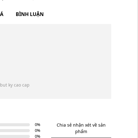
IÁ
BÌNH LUẬN
but ky cao cap
0
%
Chia sẻ nhận xét về sản
0
%
phẩm
0
%