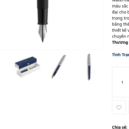
màu sắc
đại cho 
trọng t
bằng thé
thiết kế
chuyên 
Thương 
Tình Trạ
Chia sẻ: