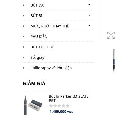
BÚT DẠ
BÚT BI
MỰC, RUỘT THAY THẾ
PHỤ KIỆN
BÚT THEO BỘ
Sổ, giấy
Calligraphy và Phụ kiện
GIẢM GIÁ
Bút bi Parker IM SLATE
PGT
1,469,000
VND