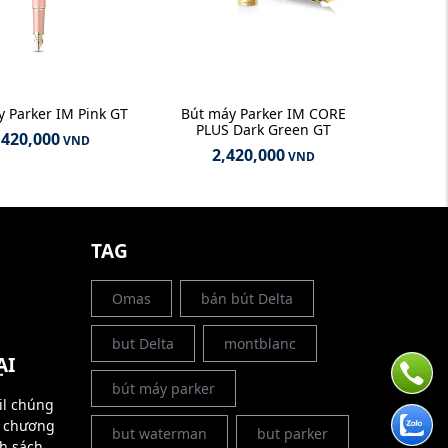
 Parker IM Pink GT
Bút máy Parker IM CORE
PLUS Dark Green GT
,420,000
VND
2,420,000
VND
G
TAG
Omas
bán bút Delta
but Delta
montblanc
ẠI
bút máy parker
il chúng
g chương
but waterman
but parker
nh sách