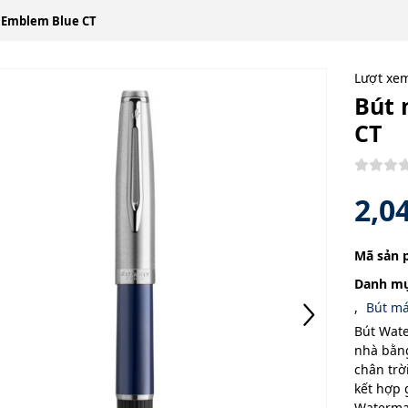
Emblem Blue CT
Lượt xe
Bút
CT
2,0
Mã sản 
Danh mụ
,
Bút m
Bút Wat
nhà bằn
chân trờ
kết hợp 
Waterman