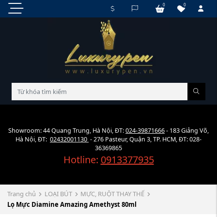
0
0
Showroom: 44 Quang Trung, Hà Nội, ĐT:
024-39871666
- 183 Giảng Võ,
Hà Nội, ĐT:
02432001130
- 276 Pasteur, Quận 3, TP. HCM, ĐT: 028-
36369865
Hotline:
0913377935
Trang chủ
LOẠI BÚT
MỰC, RUỘT THAY THẾ
Lọ Mực Diamine Amazing Amethyst 80ml