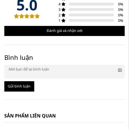
5.0
4
0
%
3
0
%
2
0
%
1
0
%
Đánh giá và nhận xét
Bình luận
Gửi bình luận
SẢN PHẨM LIÊN QUAN