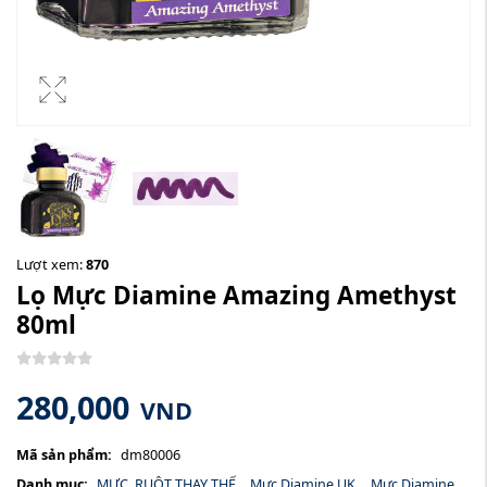
Lượt xem:
870
Lọ Mực Diamine Amazing Amethyst
80ml
280,000
VND
Mã sản phẩm:
dm80006
Danh mục:
MỰC, RUỘT THAY THẾ
,
Mực Diamine UK
,
Mực Diamine