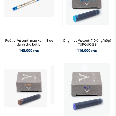
Ruột bi Visconti màu xanh Blue
Ống mực Visconti (10 ống/hộp)
dành cho bút bi
TURQUOISE
145,000
116,000
VND
VND