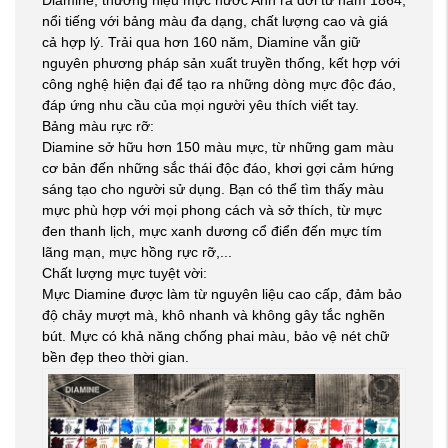
Diamine, thương hiệu mực nước Anh ra đời từ năm 1864,
nổi tiếng với bảng màu đa dạng, chất lượng cao và giá
cả hợp lý. Trải qua hơn 160 năm, Diamine vẫn giữ
nguyên phương pháp sản xuất truyền thống, kết hợp với
công nghệ hiện đại để tạo ra những dòng mực độc đáo,
đáp ứng nhu cầu của mọi người yêu thích viết tay.
Bảng màu rực rỡ:
Diamine sở hữu hơn 150 màu mực, từ những gam màu
cơ bản đến những sắc thái độc đáo, khơi gợi cảm hứng
sáng tạo cho người sử dụng. Bạn có thể tìm thấy màu
mực phù hợp với mọi phong cách và sở thích, từ mực
đen thanh lịch, mực xanh dương cổ điển đến mực tím
lãng mạn, mực hồng rực rỡ,...
Chất lượng mực tuyệt vời:
Mực Diamine được làm từ nguyên liệu cao cấp, đảm bảo
độ chảy mượt mà, khô nhanh và không gây tắc nghẽn
bút. Mực có khả năng chống phai màu, bảo vệ nét chữ
bền đẹp theo thời gian.