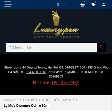
0
0
Showroom: 44 Quang Trung, Hà Nội, ĐT:
024-39871666
- 183 Giảng Võ,
Hà Nội, ĐT:
02432001130
- 276 Pasteur, Quận 3, TP. HCM, ĐT: 028-
36369865
Hotline:
0913377935
Trang chủ
LOẠI BÚT
MỰC, RUỘT THAY THẾ
Lọ Mực Diamine Ochre 80ml