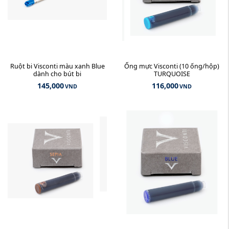
Ruột bi Visconti màu xanh Blue
Ống mực Visconti (10 ống/hộp)
dành cho bút bi
TURQUOISE
145,000
116,000
VND
VND