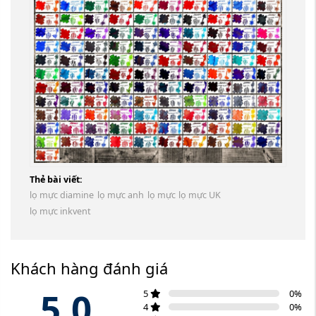
Thẻ bài viết:
lọ mực diamine
lọ mực anh
lọ mực
lọ mực UK
lọ mực inkvent
Khách hàng đánh giá
5.0
5
0
%
4
0
%