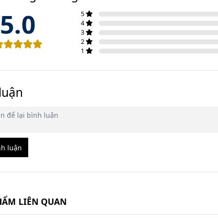
5.0
5
4
3
2
1
luận
nh luận
HẨM LIÊN QUAN