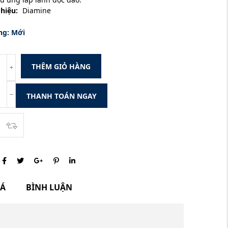
hiệu:
Diamine
ng:
Mới
THÊM GIỎ HÀNG
THANH TOÁN NGAY
IÁ
BÌNH LUẬN