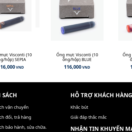
mực Visconti (10
Ống mực Visconti (10
Ống 
g/hộp) SEPIA
ống/hộp) BLUE
116,000
116,000
VND
VND
 SÁCH
HỖ TRỢ KHÁCH HÀN
ch vận chuyển
Khắc bút
ch đổi, trả hàng
Giải đáp thắc mắc
ch bảo hành, sửa chữa.
NHẬN TIN KHUYẾN M