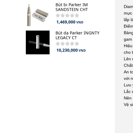
Bút bi Parker IM
Diam
SANDSTEIN CHT
mực 
lấp 
1,469,000
VND
Điểm
Bút dạ Parker INGNTY
Bản
LEGACY CT
gam 
Hiệu
10,230,000
VND
cho 
Lên 
Chất
An t
với 
Lưu 
Lắc 
Nên 
Vệ s