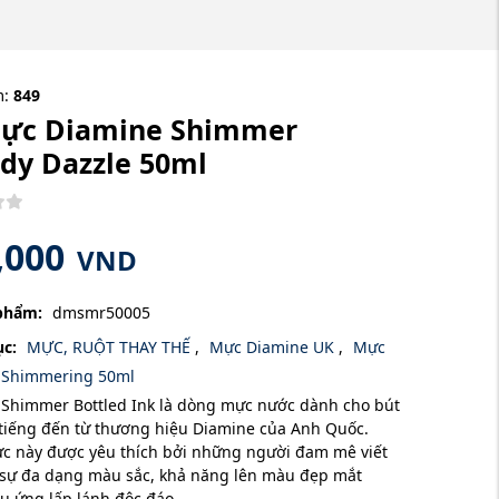
m:
849
Mực Diamine Shimmer
dy Dazzle 50ml
,000
VND
phẩm:
dmsmr50005
c:
MỰC, RUỘT THAY THẾ
,
Mực Diamine UK
,
Mực
 Shimmering 50ml
Shimmer Bottled Ink là dòng mực nước dành cho bút
tiếng đến từ thương hiệu Diamine của Anh Quốc.
c này được yêu thích bởi những người đam mê viết
 sự đa dạng màu sắc, khả năng lên màu đẹp mắt
u ứng lấp lánh độc đáo.