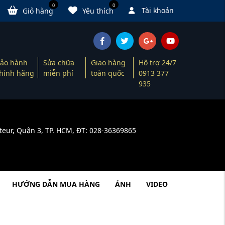
0
0
Tài khoản
Giỏ hàng
Yêu thích
ảo hành
Sửa chữa
Giao hàng
Hỗ trợ 24/7
hính hãng
miễn phí
toàn quốc
0913 377
935
teur, Quận 3, TP. HCM, ĐT: 028-36369865
HƯỚNG DẪN MUA HÀNG
ẢNH
VIDEO