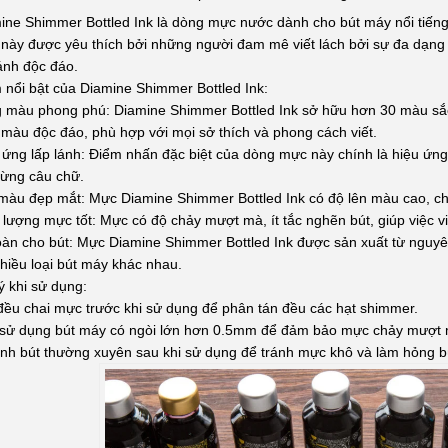
ine Shimmer Bottled Ink là dòng mực nước dành cho bút máy nổi tiến
này được yêu thích bởi những người đam mê viết lách bởi sự đa dạng
lánh độc đáo.
 nổi bật của Diamine Shimmer Bottled Ink:
g
màu phong phú: Diamine Shimmer Bottled Ink sở hữu hơn 30 màu s
màu độc đáo, phù hợp với mọi sở thích và phong cách viết.
 ứng lấp lánh: Điểm nhấn đặc biệt của dòng mực này chính là hiệu ứng 
từng câu chữ.
màu đẹp mắt: Mực Diamine Shimmer Bottled Ink có độ lên màu cao, cho
 lượng mực tốt: Mực có độ chảy mượt mà, ít tắc nghẽn bút, giúp việc viế
oàn cho bút: Mực Diamine Shimmer Bottled Ink được sản xuất từ nguyên
nhiều loại bút máy khác nhau.
ý khi sử dụng:
đều chai mực trước khi sử dụng để phân tán đều các hạt shimmer.
sử dụng bút máy có ngòi lớn hơn 0.5mm để đảm bảo mực chảy mượt m
inh bút thường xuyên sau khi sử dụng để tránh mực khô và làm hỏng b