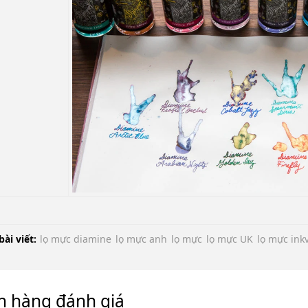
bài viết:
lọ mực diamine
lọ mực anh
lọ mực
lọ mực UK
lọ mực ink
h hàng đánh giá