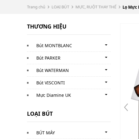
Trang chủ
LOẠI BÚT
MỰC, RUỘT THAY THẾ
Lọ Mực 
THƯƠNG HIỆU
Bút MONTBLANC
Bút PARKER
Bút WATERMAN
Bút VISCONTI
Mực Diamine UK
LOẠI BÚT
BÚT MÁY