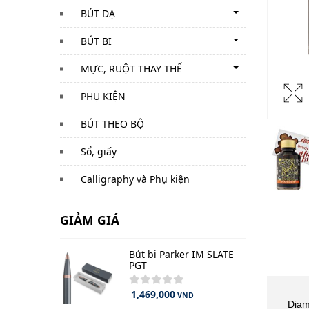
BÚT DẠ
BÚT BI
MỰC, RUỘT THAY THẾ
PHỤ KIỆN
BÚT THEO BỘ
Sổ, giấy
Calligraphy và Phụ kiện
GIẢM GIÁ
Bút bi Parker IM SLATE
PGT
1,469,000
VND
Diam