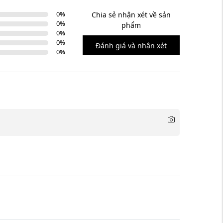
0
%
Chia sẻ nhận xét về sản
0
%
phẩm
0
%
0
%
Đánh giá và nhận xét
0
%