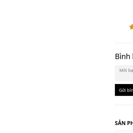
Bình 
Gửi bì
SẢN P