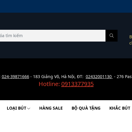
B
c
:
024-39871666
- 183 Giảng Võ, Hà Nội, ĐT:
02432001130
- 276 Pas
Hotline:
0913377935
LOẠI BÚT
HÀNG SALE
BỘ QUÀ TẶNG
KHẮC BÚT