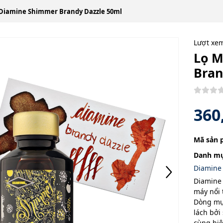
Diamine Shimmer Brandy Dazzle 50ml
Lượt xe
Lọ 
Bran
360
Mã sản 
Danh mụ
Diamine
Diamine 
máy nổi 
Dòng mự
lách bởi
cùng hiệ