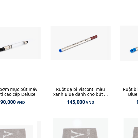
 bơm mực bút máy
Ruột dạ bi Visconti màu
Ruột bi
ti cao cấp Deluxe
xanh Blue dành cho bút ...
Blue
290,000
145,000
VND
VND