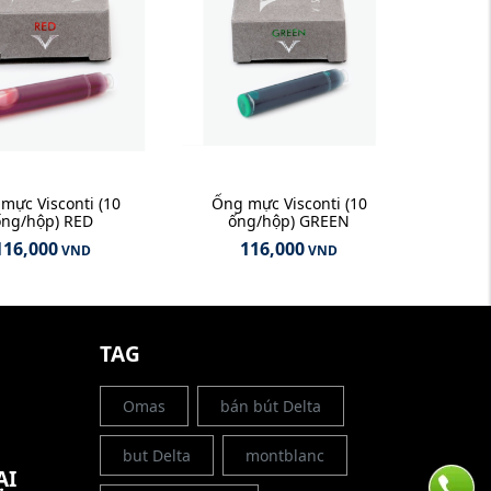
mực Visconti (10
Ống mực Visconti (10
ống/hộp) RED
ống/hộp) GREEN
116,000
116,000
VND
VND
G
TAG
Omas
bán bút Delta
but Delta
montblanc
ẠI