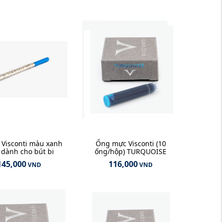
 Visconti màu xanh
Ống mực Visconti (10
 dành cho bút bi
ống/hộp) TURQUOISE
145,000
116,000
VND
VND